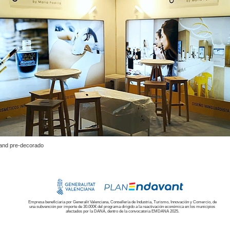
and pre-decorado
Empresa beneficiaria por Generalit Valenciana, Consellería de Industria, Turismo, Innovación y Comercio, de
una subvención por importe de 30.000€ del programa dirigido a la reactivación económica en los municipios
afectados por la DANA, dentro de la convocatoria EMDANA 2025.