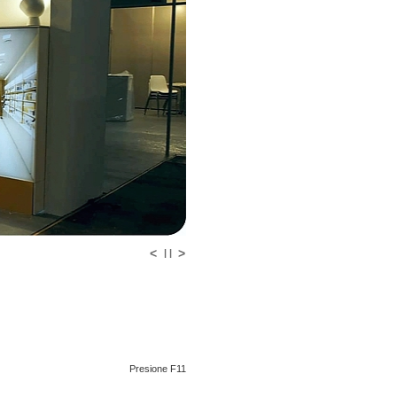
<
>
| |
Presione F11