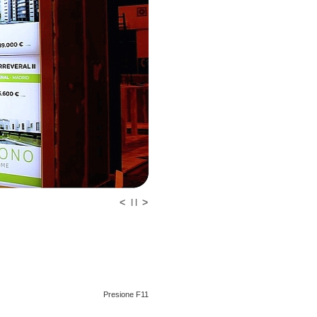
<
>
| |
Presione F11