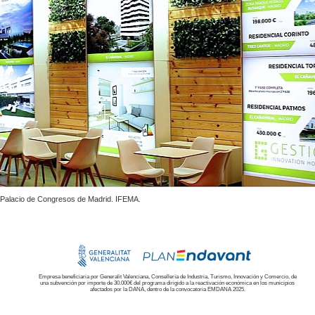
Palacio de Congresos de Madrid. IFEMA.
Empresa beneficiaria por Generalit Valenciana, Consellería de Industria, Turismo, Innovación y Comercio, de
una subvención por importe de 30.000€ del programa dirigido a la reactivación económica en los municipios
afectados por la DANA, dentro de la convocatoria EMDANA 2025.