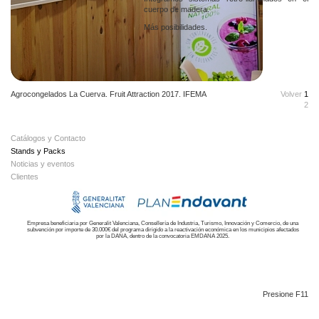
cuerpo de madera.
Más posibilidades.
Agrocongelados La Cuerva. Fruit Attraction 2017. IFEMA
Volver
1
2
Catálogos y Contacto
Stands y Packs
Noticias y eventos
Clientes
Empresa beneficiaria por Generalit Valenciana, Consellería de Industria, Turismo, Innovación y Comercio, de una
subvención por importe de 30.000€ del programa dirigido a la reactivación económica en los municipios afectados
por la DANA, dentro de la convocatoria EMDANA 2025.
Presione F11