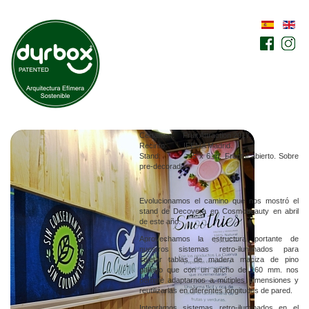
Certamen: Fruit Attraction 2017.
Recinto: IFEMA Madrid.
Stand: 5 x 6 m. Frontal abierto. Sobre
pre-decorado.
Evolucionamos el camino que nos mostró el
stand de Decovera en Cosmobeauty en abril
de este año.
Aprovechamos la estructura portante de
nuestros sistemas retro-iluminados para
sujetar tablas de madera maciza de pino
gallego que con un ancho de 160 mm. nos
permite adaptarnos a mútiples dimensiones y
reutilizarlas en diferentes longitudes de pared.
Integramos sistemas retro-iluminados en el