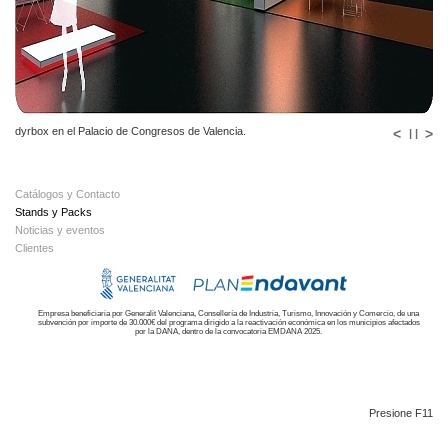
dyrbox en el Palacio de Congresos de Valencia.
<
>
| |
Catálogos y Contacto
Stands y Packs
Noticias y eventos
Clientes
Empresa beneficiaria por Generalit Valenciana, Consellería de Industria, Turismo, Innovación y Comercio, de una
subvención por importe de 30.000€ del programa dirigido a la reactivación económica en los municipios afectados
por la DANA, dentro de la convocatoria EMDANA 2025.
Presione F11