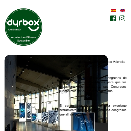
Certamen: Diversos.
Recinto: Palacio de Congresos de Valencia.
Stand: Varios en vestíbulo.
dyrbox
ofrece al Palacio de Congresos de
Valencia múltiples posibilidades para que los
expositores que acudan a sus Congresos
puedan mostrar de manera adecuada.
El centro dispone así de una excelente
herramienta con la que mejorar los congresos
que allí se celebran.