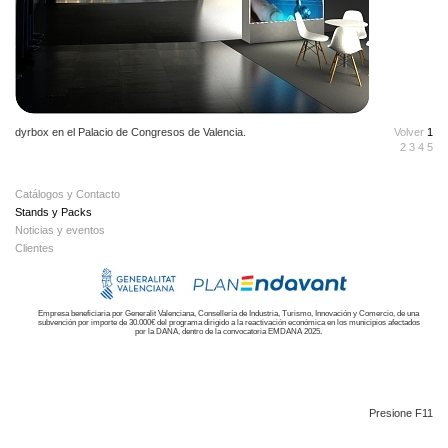
dyrbox en el Palacio de Congresos de Valencia.
Volver
1
2
3
4
5
Catálogos y Contacto
Stands y Packs
Noticias y eventos
Clientes
Empresa beneficiaria por Generalit Valenciana, Consellería de Industria, Turismo, Innovación y Comercio, de una
subvención por importe de 30.000€ del programa dirigido a la reactivación económica en los municipios afectados
por la DANA, dentro de la convocatoria EMDANA 2025.
Presione F11