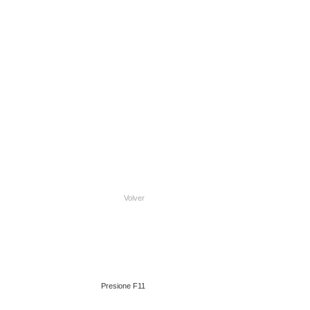
Volver
Presione F11